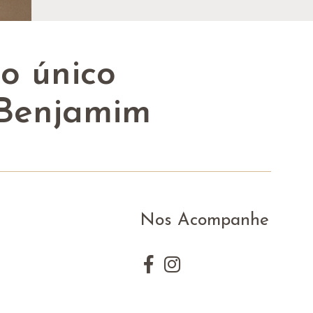
ço único
 Benjamim
Nos Acompanhe